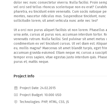
dolor nec nunc consectetur viverra. Nulla facilisi. Proin se
vel orci sed tellus rhoncus scelerisque non eu erat? Curabitu
pharetra, eu tincidunt enim venenatis. Cum sociis natoque pe
montes, nascetur ridiculus mus. Suspendisse tincidunt, nunc u
sollicitudin lorem, sit amet vehicula nunc ante nec leo?
Ut a orci non purus aliquet facilisis ut non lorem. Phasellus
urna ante, cursus at purus non, accumsan interdum tortor. Nu
venenatis rutrum. Nulla facilisi. Sed pulvinar sit amet metus 
condimentum ex vel tincidunt cursus. Ut vel diam est. Aliqua
eu, mollis magna? Maecenas sit amet blandit turpis, eget frin
accumsan gravida euismod. Etiam neque mi, cursus a suscipit 
tempor eros sapien, vitae egestas justo interdum quis. Phasel
purus et; mattis neque.
Project Info
Project Date: 24.02.2015
Project Budget: 10.000 USD
Technologies: PHP, HTML, CSS, JS