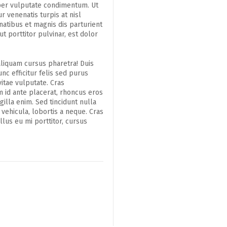
mper vulputate condimentum. Ut
r venenatis turpis at nisl
natibus et magnis dis parturient
t porttitor pulvinar, est dolor
 aliquam cursus pharetra! Duis
nc efficitur felis sed purus
vitae vulputate. Cras
m id ante placerat, rhoncus eros
gilla enim. Sed tincidunt nulla
vehicula, lobortis a neque. Cras
lus eu mi porttitor, cursus